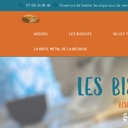
07 68 34 98 48
Ouverture de l'atelier boutique tous les m
ACCUEIL
LES BISCUITS
OÙ LES 
LA BOÎTE MÉTAL DE LA BÉCASSE