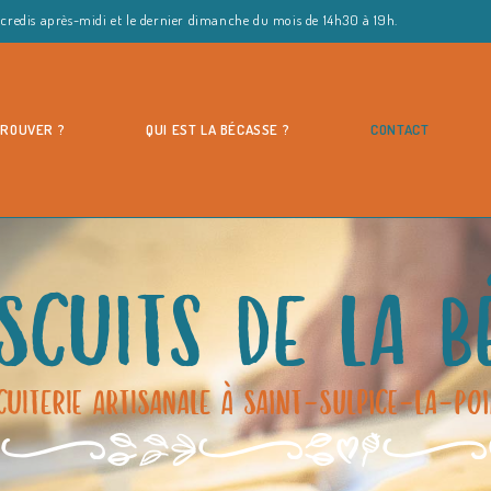
ercredis après-midi et le dernier dimanche du mois de 14h30 à 19h.
TROUVER ?
QUI EST LA BÉCASSE ?
CONTACT